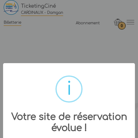
TicketingCiné
CARDINAUX - Damgan
Billetterie
Abonnement
0
Votre site de réservation
évolue !