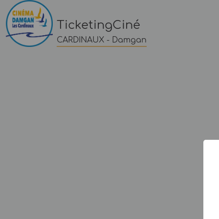
TicketingCiné
CARDINAUX - Damgan