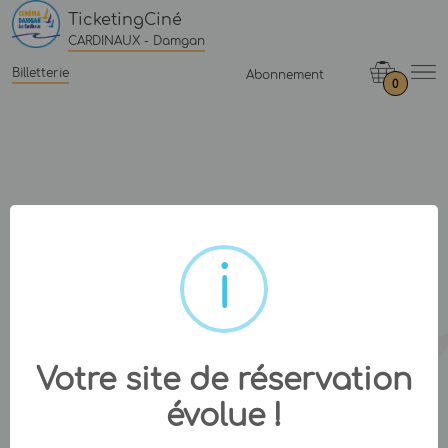
TicketingCiné
CARDINAUX - Damgan
Billetterie
Abonnement
0
Votre site de réservation
évolue !