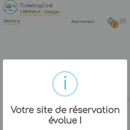
TicketingCiné
CARDINAUX - Damgan
Billetterie
Abonnement
0
Votre site de réservation
évolue !