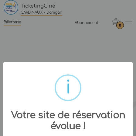
TicketingCiné
CARDINAUX - Damgan
Billetterie
Abonnement
0
Votre site de réservation
évolue !