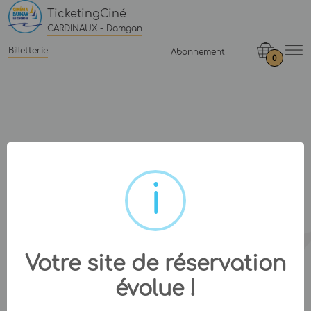
TicketingCiné
CARDINAUX - Damgan
Billetterie
Abonnement
0
Votre site de réservation
évolue !