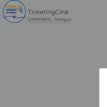
TicketingCiné
CARDINAUX - Damgan