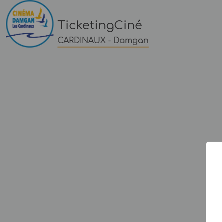
TicketingCiné
CARDINAUX - Damgan