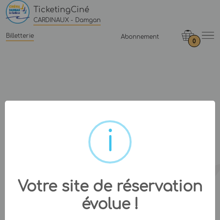
TicketingCiné
CARDINAUX - Damgan
Billetterie
Abonnement
0
Votre site de réservation
évolue !