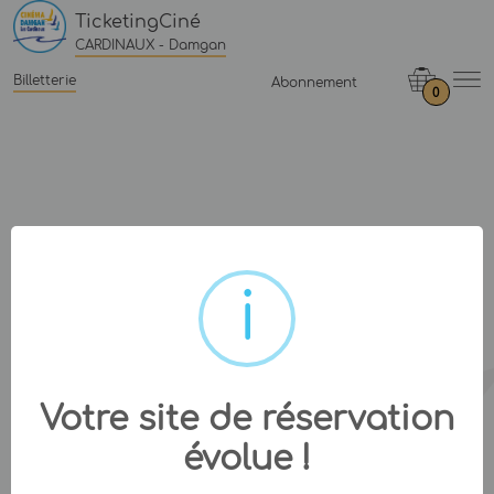
TicketingCiné
CARDINAUX - Damgan
Billetterie
Abonnement
0
Votre site de réservation
évolue !