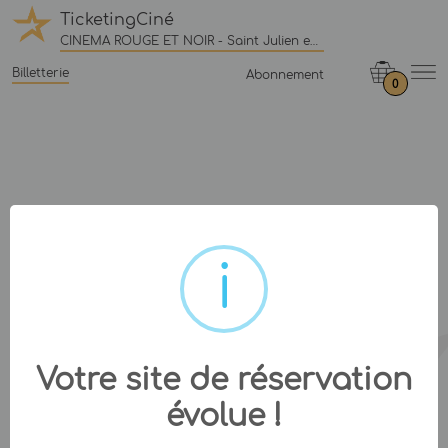
TicketingCiné
CINEMA ROUGE ET NOIR - Saint Julien en Genevois
Billetterie
Abonnement
0
Votre site de réservation
évolue !