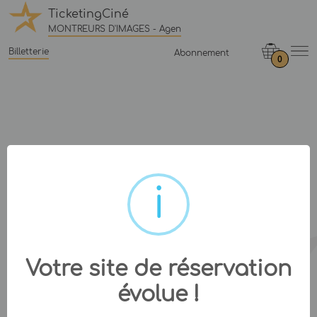
TicketingCiné
MONTREURS D'IMAGES - Agen
Billetterie
Abonnement
0
Votre site de réservation
évolue !