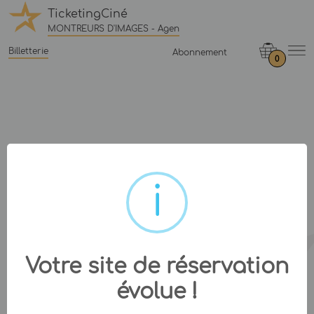
TicketingCiné
MONTREURS D'IMAGES - Agen
Billetterie
Abonnement
0
Votre site de réservation
évolue !