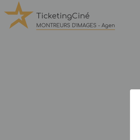
TicketingCiné
MONTREURS D'IMAGES - Agen