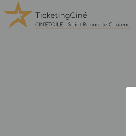
TicketingCiné
CIN'ETOILE - Saint Bonnet le Château