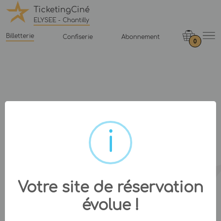
TicketingCiné
ELYSEE - Chantilly
Billetterie
Confiserie
Abonnement
0
Votre site de réservation
évolue !