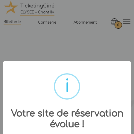
TicketingCiné
ELYSEE - Chantilly
Billetterie
Confiserie
Abonnement
0
Votre site de réservation
évolue !