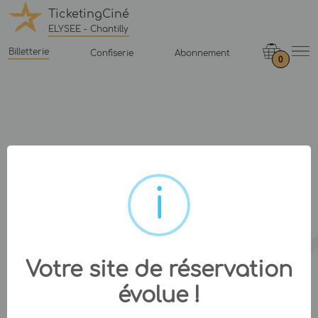
TicketingCiné
ELYSEE - Chantilly
Billetterie
Confiserie
Abonnement
0
Votre site de réservation
évolue !