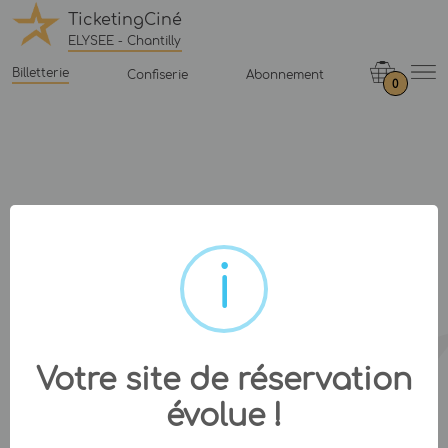
TicketingCiné
ELYSEE - Chantilly
Billetterie
Confiserie
Abonnement
0
Votre site de réservation
évolue !