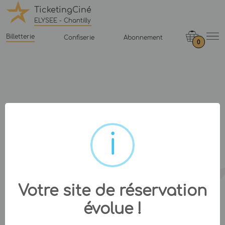
TicketingCiné
ELYSEE - Chantilly
Billetterie
Confiserie
Abonnement
0
Votre site de réservation
évolue !