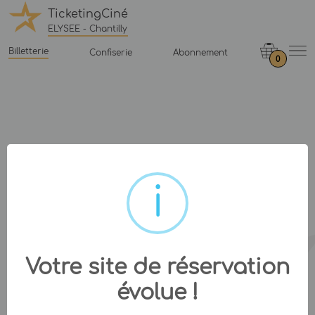
TicketingCiné
ELYSEE - Chantilly
Billetterie
Confiserie
Abonnement
0
Votre site de réservation
évolue !