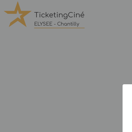
TicketingCiné
ELYSEE - Chantilly