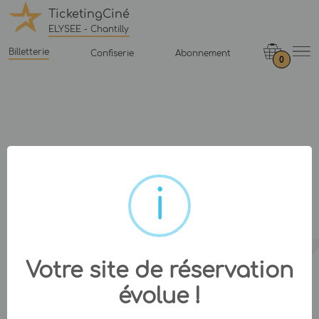
TicketingCiné
ELYSEE - Chantilly
Billetterie
Confiserie
Abonnement
0
Votre site de réservation
évolue !