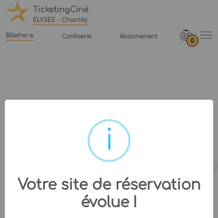
TicketingCiné
ELYSEE - Chantilly
Billetterie
Confiserie
Abonnement
0
Votre site de réservation
évolue !