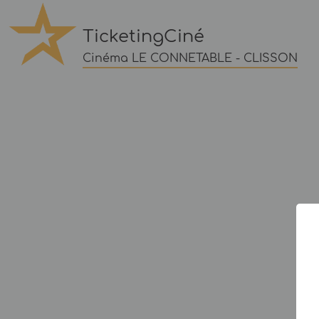
TicketingCiné
Cinéma LE CONNETABLE - CLISSON