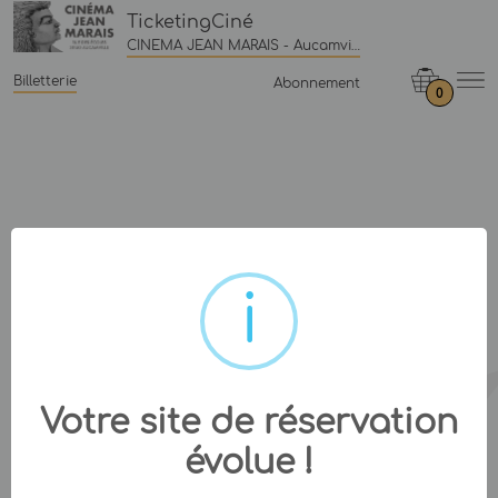
TicketingCiné
CINEMA JEAN MARAIS - Aucamville
Billetterie
Abonnement
0
Votre site de réservation
évolue !