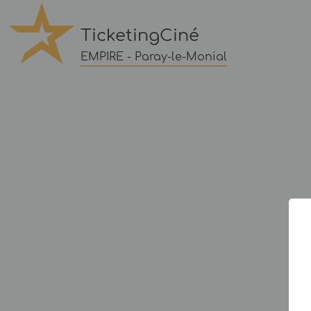
TicketingCiné
EMPIRE - Paray-le-Monial