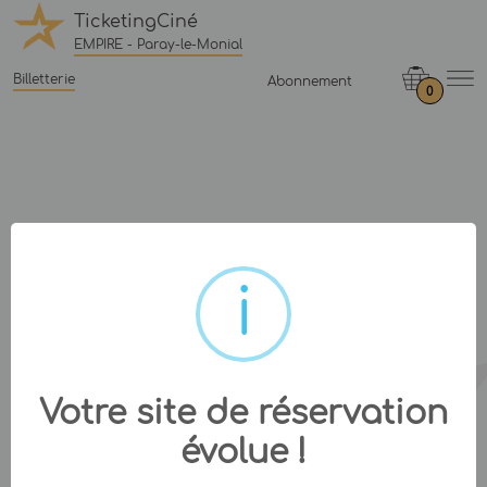
TicketingCiné
EMPIRE - Paray-le-Monial
Billetterie
Abonnement
0
Votre site de réservation
évolue !