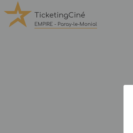
TicketingCiné
EMPIRE - Paray-le-Monial