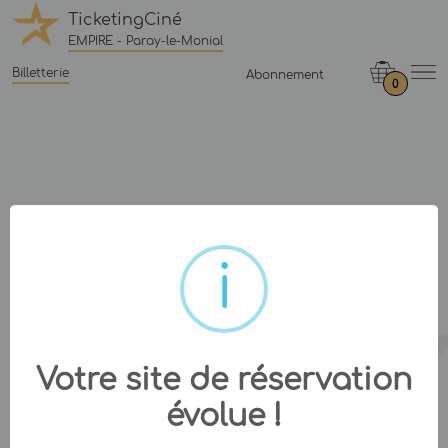
TicketingCiné
EMPIRE - Paray-le-Monial
Billetterie
Abonnement
0
Votre site de réservation
évolue !