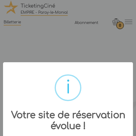
TicketingCiné
EMPIRE - Paray-le-Monial
Billetterie
Abonnement
0
Votre site de réservation
évolue !