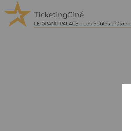
TicketingCiné
LE GRAND PALACE - Les Sables d'Olonn