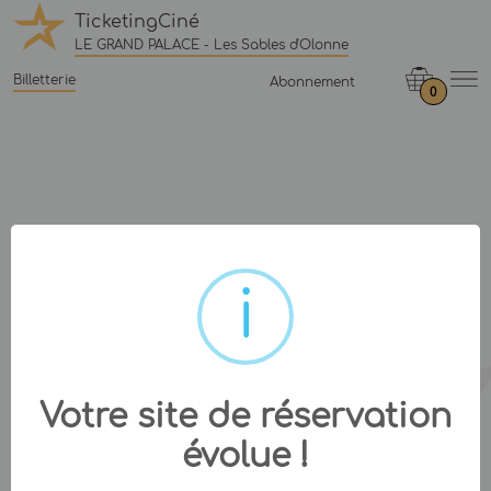
TicketingCiné
LE GRAND PALACE - Les Sables d'Olonne
Billetterie
Abonnement
0
Votre site de réservation
évolue !