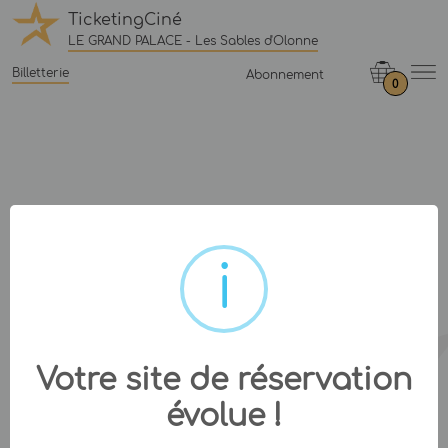
TicketingCiné
LE GRAND PALACE - Les Sables d'Olonne
Billetterie
Abonnement
0
Votre site de réservation
évolue !