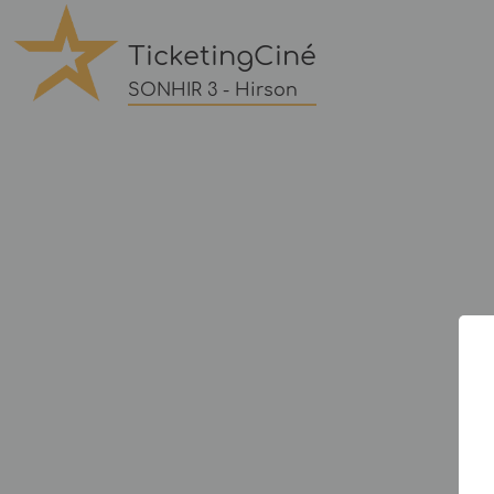
TicketingCiné
SONHIR 3 - Hirson