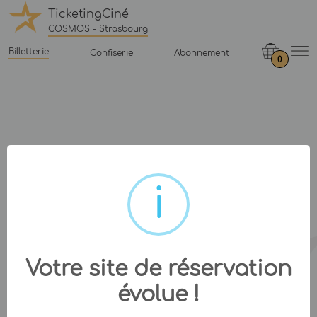
TicketingCiné
COSMOS - Strasbourg
Billetterie
Confiserie
Abonnement
0
Votre site de réservation
évolue !