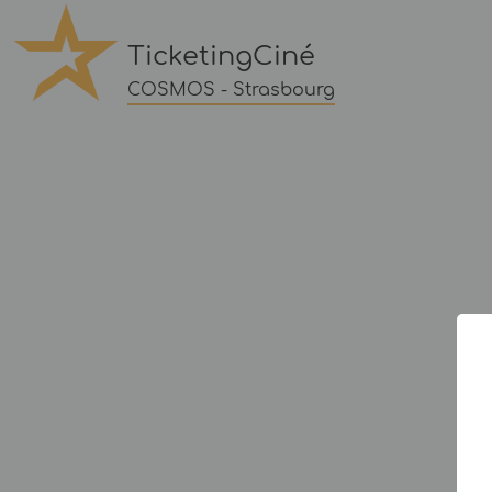
TicketingCiné
COSMOS - Strasbourg