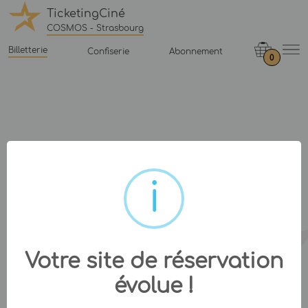
TicketingCiné
COSMOS - Strasbourg
Billetterie
Confiserie
Abonnement
0
Votre site de réservation
évolue !