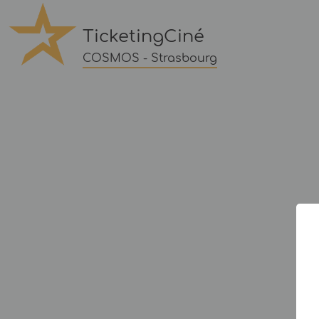
TicketingCiné
COSMOS - Strasbourg