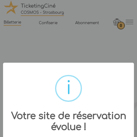
TicketingCiné
COSMOS - Strasbourg
Billetterie
Confiserie
Abonnement
0
Votre site de réservation
évolue !