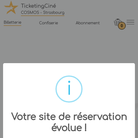
TicketingCiné
COSMOS - Strasbourg
Billetterie
Confiserie
Abonnement
0
Votre site de réservation
évolue !