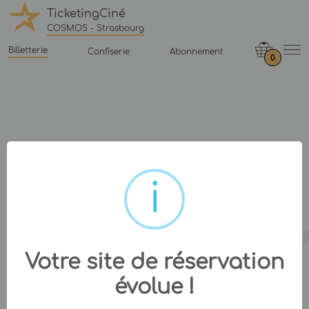
TicketingCiné
COSMOS - Strasbourg
Billetterie
Confiserie
Abonnement
0
Votre site de réservation
évolue !