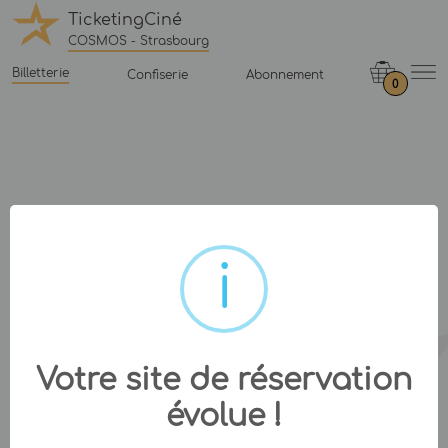
TicketingCiné
COSMOS - Strasbourg
Billetterie
Confiserie
Abonnement
0
Votre site de réservation
évolue !