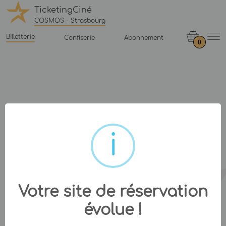
TicketingCiné
COSMOS - Strasbourg
Billetterie
Confiserie
Abonnement
0
Votre site de réservation
évolue !