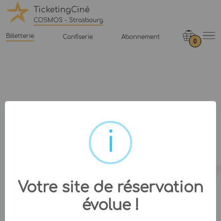
TicketingCiné
COSMOS - Strasbourg
Billetterie
Confiserie
Abonnement
0
Votre site de réservation
évolue !