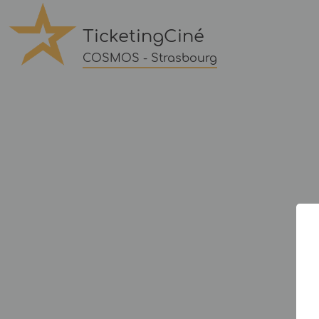
TicketingCiné
COSMOS - Strasbourg