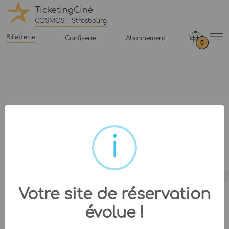
TicketingCiné
COSMOS - Strasbourg
Billetterie
Confiserie
Abonnement
0
Votre site de réservation
évolue !