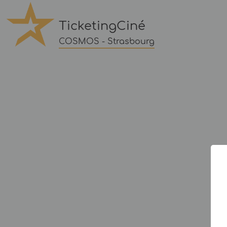
TicketingCiné
COSMOS - Strasbourg