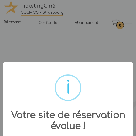
TicketingCiné
COSMOS - Strasbourg
Billetterie
Confiserie
Abonnement
0
Votre site de réservation
évolue !