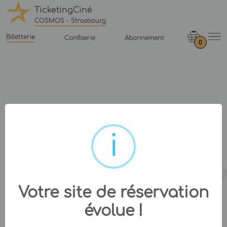
TicketingCiné
COSMOS - Strasbourg
Billetterie
Confiserie
Abonnement
0
Votre site de réservation
évolue !